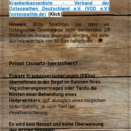
Krankenkassenliste - Verband der
Osteopathen Deutschland e.V. (VOD e.V.)
(osteopathie.de)
(Klick)
Hinweis:
Bitte beachten Sie, dass wir
Osteopathie Termine, die nicht mindestens 24
Stunden im Voraus abgesagt werden,
mit einer
Ausfallpauschale von 50 Euro berechnen.
Privat (zusatz-)versichert?
Private Krankenversicherungen (PKVs)
übernehmen in der Regel im Rahmen Ihres
Versicherungsvertrages oder Tarifs die
Kosten einer Behandlung eines
Heilpraktikers
, ggf. abzüglich eines möglichen
Selbstbehalts. Je nach Tarif der
Privatversicherung.
Es wird kein Rezept und keine Überweisung
des Arztes benötigt!