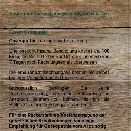
Kosten und Rückerstattungen der Krankenkassen
Kosten Osteopathie
Osteopathie
ist eine private Leistung.
Eine osteopathische Behandlung kostet ca.
100
Euro
, die Sie bitte bar vor Ort oder innerhalb von
7 Tagen nach Rechnungserhalt überweisen.
Die erhaltene/n Rechnung/en können Sie selbst
bei Ihrer Versicherung evtl. einreichen.
Grundsätzlich benötigen Sie keine
Rezeptverordnung, um eine Behandlung in
Anspruch nehmen zu können, da ich als
Heilpraktiker im Direktzugang arbeiten darf.
Für eine
Rückerstattung/Kostenbeteiligung
der
gesetzlichen Krankenkassen kann eine
Empfehlung für Osteopathie vom Arzt nötig