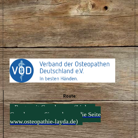
Andrew Taylor Still 1828 - 1917 Begründer der
Osteopathie
Route:
Route mit Googlemaps (Link zu
Googlemaps, Sie verlassen die Seite
www.osteopathie-layda.de)