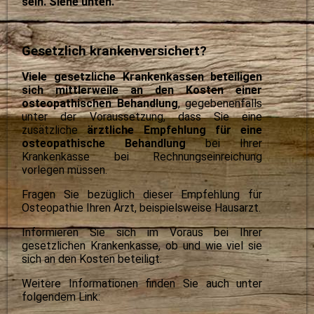
sein. Siehe unten.
Gesetzlich krankenversichert?
Viele gesetzliche Krankenkassen beteiligen
sich mittlerweile an den Kosten einer
osteopathischen Behandlung
, g
egebenenfalls
unter der Voraussetzung, dass Sie eine
zusätzliche
ärztliche
Empfehlung für eine
osteopathische Behandlung
bei Ihrer
Krankenkasse bei Rechnungseinreichung
vorlegen müssen.
Fragen Sie bezüglich dieser Empfehlung für
Osteopathie Ihren Arzt, beispielsweise Hausarzt.
Informieren Sie sich im Voraus bei Ihrer
gesetzlichen Krankenkasse, ob und wie viel sie
sich an den Kosten beteiligt.
Weitere Informationen finden Sie auch unter
folgendem Link: