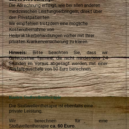
Die Abrechnung erfolgt, wie bei allen anderen
medizinischen Leistungserbringern, direkt über
den Privatpatienten.
Wir empfehlen trotzdem eine mögliche
Kostenübernahme von
Heilpraktikerbehandlungen vorher mit Ihrer
privaten Krankenversicherung zu klären.
Hinweis:
Bitte beachten Sie, dass wir
Osteopathie Termine, die nicht mindestens 24
Stunden im Voraus abgesagt werden,
mit einer
Ausfallpauschale von 50 Euro berechnen.
Kosten Stoßwellentherapie
Die Stoßwellentherapie ist ebenfalls eine
private Leistung.
Wir berechnen für eine
Stoßwellentherapie
ca.
60 Euro
.